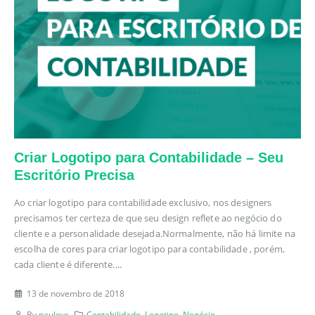
Criar Logotipo para Contabilidade – Seu
Escritório Precisa
Ao criar logotipo para contabilidade exclusivo, nos designers
precisamos ter certeza de que seu design reflete ao negócio do
cliente e a personalidade desejada.Normalmente, não há limite na
escolha de cores para criar logotipo para contabilidade , porém,
cada cliente é diferente....
13 de novembro de 2018
By
paulovc
Contabilidade
,
Logotipo
,
Negócio