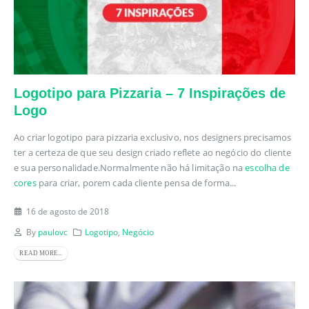
Logotipo para Pizzaria – 7 Inspirações de
Logo
Ao criar logotipo para pizzaria exclusivo, nos designers precisamos
ter a certeza de que seu design criado reflete ao negócio do cliente
e sua personalidade.Normalmente não há limitação na
escolha de
cores
para criar, porem cada cliente pensa de forma...
16 de agosto de 2018
By
paulovc
Logotipo
,
Negócio
READ MORE...