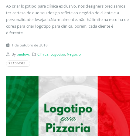
Ao criar logotipo para clínica exclusivo, nos designers precisamos
ter certeza de que seu design reflete ao negócio do cliente e a
personalidade desejada.Normalmente, não há limite na escolha de
cores para criar logotipo para clínica, porém, cada cliente é
diferente....
1 de outubro de 2018
By
paulovc
Clínica
,
Logotipo
,
Negócio
READ MORE...